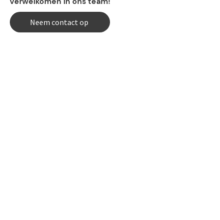
verwelkomen in ons team!
Neem contact op
Gevestigd in Amsterdam en
altijd in voor een kopje
koffie!
Neem gerust telefonisch contact met
ons op of stuur ons een bericht voor
een gesprek over de toekomst van de
evenementen- en horecabranche.
H.J.E. Wenckebachweg 100 Amsterdam