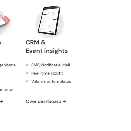
&
CRM &
Event insights
ganisatie
✓
SMS, Notificatie, Mail
✓
Real-time inzicht
✓
Vele email templates
or crew
 ➔
Over dashboard ➔