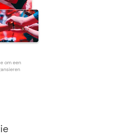
le om een
gansieren
ie