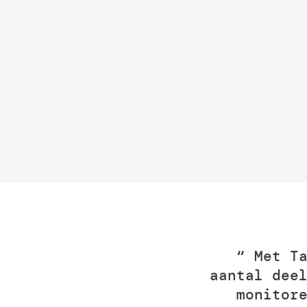
“ Met T
aantal dee
monitor