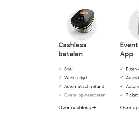
Cashless
Even
betalen
App
✓
Snel
✓
Eigen 
✓
Werkt altijd
✓
Advert
✓
Automatisch refund
✓
Automa
✓
Overal opwaarderen
✓
Ticket 
Over cashless ➔
Over ap