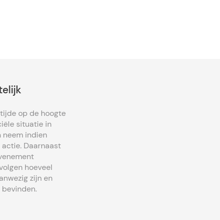
elijk
n tijde op de hoogte
iële situatie in
n neem indien
 actie. Daarnaast
evenement
volgen hoeveel
anwezig zijn en
 bevinden.