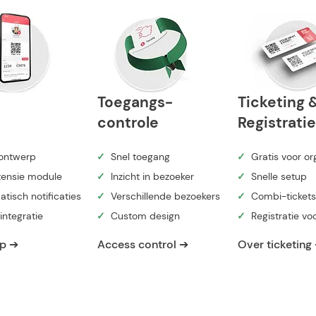
t
Toegangs-
Ticketing 
controle
Registratie
ontwerp
✓
Snel toegang
✓
Gratis voor or
ensie module
✓
Inzicht in bezoeker
✓
Snelle setup
tisch notificaties
✓
Verschillende bezoekers
✓
Combi-tickets
integratie
✓
Custom design
✓
Registratie vo
p ➔
Access control ➔
Over ticketing