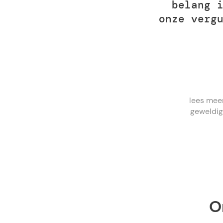
belang 
onze verg
lees mee
geweldig
O