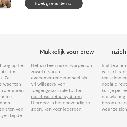
Boek gratis demo
Makkelijk voor crew
Inzicht
 oog op het
Het systeem is ontworpen om
Blijf te alle
httijden
zowel ervaren
van je financ
s. Ze
evenementenpersoneel als
real-time e
te wachten
vrijwillegers, van
nodig direct
trole, staan
toegangscontrole tot het
kun je per 
munten,
cashless betaalsysteem
.
nauwkeurig 
unnen
Hierdoor is het eenvoudig te
bezoekers a
enieten van
gebruiken voor iedereen.
waar ze zich
ngen bij de