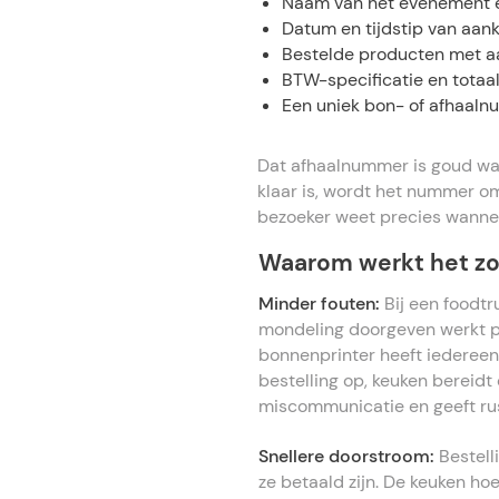
Naam van het evenement e
Datum en tijdstip van aan
Bestelde producten met aa
BTW-specificatie en totaa
Een uniek bon- of afhaal
​​Dat afhaalnummer is goud w
klaar is, wordt het nummer 
bezoeker weet precies wanneer
Waarom werkt het zo 
Minder fouten:
Bij een foodtr
mondeling doorgeven werkt pr
bonnenprinter heeft iedereen
bestelling op, keuken bereidt 
miscommunicatie en geeft rust
Snellere doorstroom:
Bestell
ze betaald zijn. De keuken ho