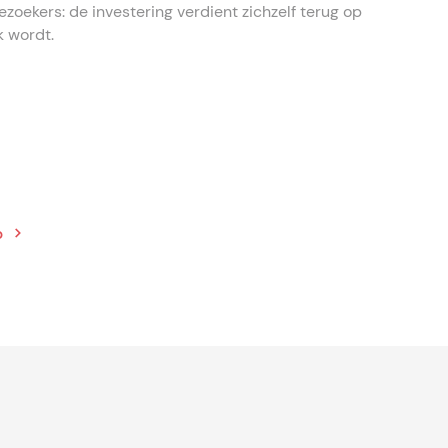
zoekers: de investering verdient zichzelf terug op
 wordt.
nement soepeler te laten
 hoe een bonnenprinter het
p