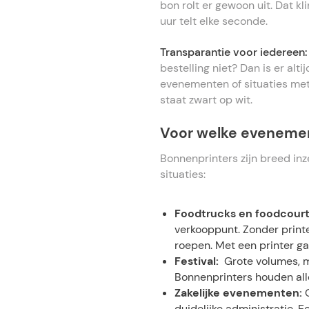
bon rolt er gewoon uit. Dat kl
uur telt elke seconde.
Transparantie voor iedereen
bestelling niet? Dan is er alti
evenementen of situaties met
staat zwart op wit.
Voor welke evenement
Bonnenprinters zijn breed inz
situaties:
Foodtrucks en foodcour
verkooppunt. Zonder print
roepen. Met een printer ga
Festival:
Grote volumes, m
Bonnenprinters houden all
Zakelijke evenementen:
O
duidelijke administratie. 