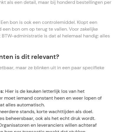
inkt als een detail, maar bij honderd bestellingen per
:
Een bon is ook een controlemiddel. Klopt een
jd een bon om op terug te vallen. Voor zakelijke
 BTW-administratie is dat al helemaal handig: alles
en is dit relevant?
etbaar, maar ze blinken uit in een paar specifieke
ts:
Hier is de keuken letterlijk los van het
er moet iemand constant heen en weer lopen of
at alles automatisch.
eerdere stands, korte wachttijden als doel.
es beheersbaar, ook als het echt druk wordt.
rganisatoren en leveranciers willen achteraf
Een bon per transactie maakt dat stukken