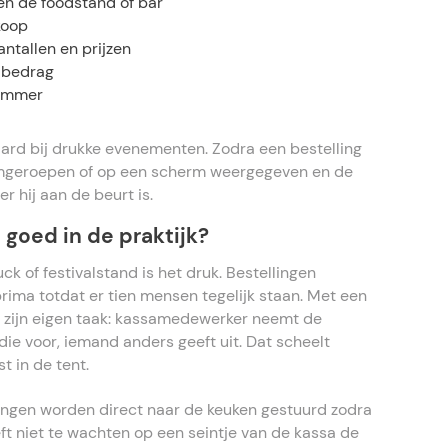
n de foodstand of bar
koop
ntallen en prijzen
lbedrag
nummer
aard bij drukke evenementen. Zodra een bestelling
omgeroepen of op een scherm weergegeven en de
 hij aan de beurt is.
goed in de praktijk?
uck of festivalstand is het druk. Bestellingen
ima totdat er tien mensen tegelijk staan. Met een
 zijn eigen taak: kassamedewerker neemt de
die voor, iemand anders geeft uit. Dat scheelt
 in de tent.
ingen worden direct naar de keuken gestuurd zodra
eft niet te wachten op een seintje van de kassa de