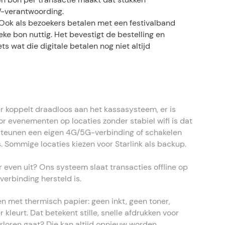
W-verantwoording.
Ook als bezoekers betalen met een festivalband
sieke bon nuttig. Het bevestigt de bestelling en
s wat die digitale betalen nog niet altijd
r koppelt draadloos aan het kassasysteem, er is
r evenementen op locaties zonder stabiel wifi is dat
ersteunen een eigen 4G/5G-verbinding of schakelen
 Sommige locaties kiezen voor Starlink als backup.
 even uit? Ons systeem slaat transacties offline op
verbinding hersteld is.
n met thermisch papier: geen inkt, geen toner,
kleurt. Dat betekent stille, snelle afdrukken voor
erloren gaat? Die kan altijd opnieuw worden