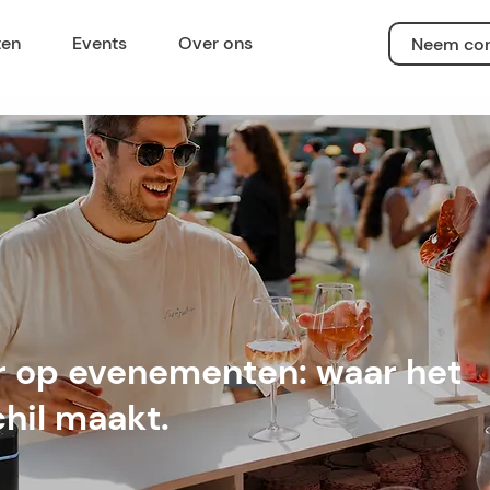
ten
Events
Over ons
Neem con
r op evenementen: waar het
chil maakt.