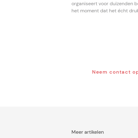
organiseert voor duizenden be
het moment dat het écht druk
Klaar om je eve
draaien? Ontdek
verschil maakt.
Neem contact o
Meer artikelen