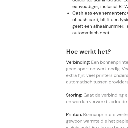
eenvoudiger, inclusief BT
Cashless evenementen:
of cash card, blijft een fy
geeft een afhaalnummer, iet
automatisch doet.
Hoe werkt het?
Verbinding:
Een bonnenprinte
geen apart netwerk nodig. Voo
extra fijn: veel printers ond
automatisch tussen providers.
Storing:
Gaat de verbinding er
en worden verwerkt zodra de 
Printen:
Bonnenprinters werke
gewoon warmte die het papier 
weinig geld. En als een bon v