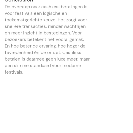
De overstap naar cashless betalingen is
voor festivals een logische en
toekomstgerichte keuze. Het zorgt voor
snellere transacties, minder wachtrijen
en meer inzicht in bestedingen. Voor
bezoekers betekent het vooral gemak.
En hoe beter de ervaring, hoe hoger de
tevredenheid én de omzet. Cashless
betalen is daarmee geen luxe meer, maar
een slimme standaard voor moderne
festivals.
Wil jij jouw bezoekers een
soepele, snellere en
onvergetelijke dag geven en
tegelijkertijd meer omzet
draaien? Kies dan voor
Tactile!